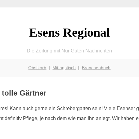
Esens Regional
Die Zeitung mit Nur Guten Nachrichten
Obstkorb
|
Mittagstisch
|
Branchenbuch
 tolle Gärtner
es! Kann auch gerne ein Schrebergarten sein! Viele Esenser g
 definitiv Pflege, je nach dem wie man ihn anlegt. Wir haben ei