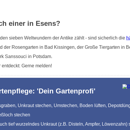
ch einer in Esens?
en sieben Weltwundern der Antike zählt - sind sicherlich die
h
d der Rosengarten in Bad Kissingen, der Große Tiergarten in Be
rk Sanssouci in Potsdam.
r entdeckt: Gerne melden!
rtenpflege: 'Dein Gartenprofi'
Ausgraben, Unkraut stechen, Umstechen, Boden lüften, Depotdü
eßloch stechen
auch tief wurzelndes Unkraut (z.B. Disteln, Ampfer, Löwenzahn) 