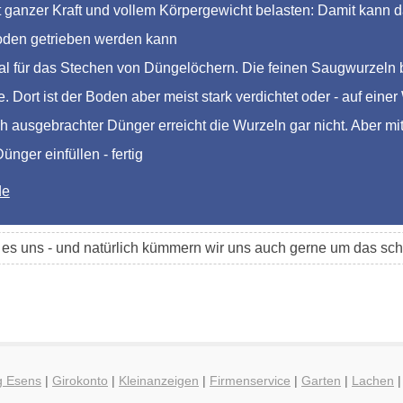
ganzer Kraft und vollem Körpergewicht belasten: Damit kann das
Boden getrieben werden kann
al für das Stechen von Düngelöchern. Die feinen Saugwurzeln 
. Dort ist der Boden aber meist stark verdichtet oder - auf eine
h ausgebrachter Dünger erreicht die Wurzeln gar nicht. Aber mi
nger einfüllen - fertig
de
t es uns - und natürlich kümmern wir uns auch gerne um das 
g Esens
|
Girokonto
|
Kleinanzeigen
|
Firmenservice
|
Garten
|
Lachen